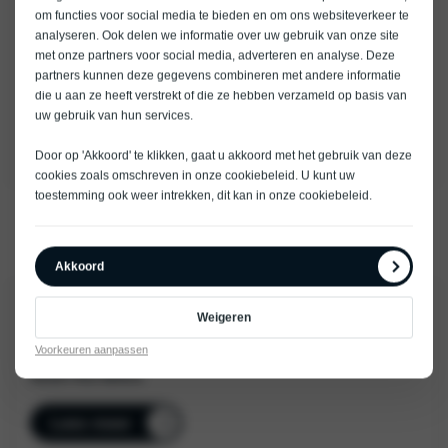
voordeel. Compact, wendbaar en gemaakt voor de stad. Ruil je auto in
om functies voor social media te bieden en om ons websiteverkeer te
bij ons en rijd voordeliger weg. We rekenen het graag met je uit, zonder
analyseren. Ook delen we informatie over uw gebruik van onze site
verplichtingen. Plan een proefrit → Bereken je inruilvoordeel
met onze partners voor social media, adverteren en analyse. Deze
ComfortLine met inruil vanaf € 18.895 […]
partners kunnen deze gegevens combineren met andere informatie
die u aan ze heeft verstrekt of die ze hebben verzameld op basis van
uw gebruik van hun services.
Lees meer
Door op 'Akkoord' te klikken, gaat u akkoord met het gebruik van deze
cookies zoals omschreven in onze
cookiebeleid
. U kunt uw
toestemming ook weer intrekken, dit kan in onze
cookiebeleid
.
Bekijk alle resultaten
Akkoord
18 resultaten in acties
Weigeren
Voorkeuren aanpassen
Actie! Kia Seltos
Lees meer