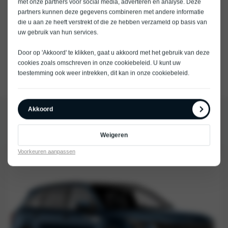
met onze partners voor social media, adverteren en analyse. Deze
laadervaring.
partners kunnen deze gegevens combineren met andere informatie
die u aan ze heeft verstrekt of die ze hebben verzameld op basis van
uw gebruik van hun services.
Door op 'Akkoord' te klikken, gaat u akkoord met het gebruik van deze
cookies zoals omschreven in onze
cookiebeleid
. U kunt uw
toestemming ook weer intrekken, dit kan in onze
cookiebeleid
.
Akkoord
Weigeren
Voorkeuren aanpassen