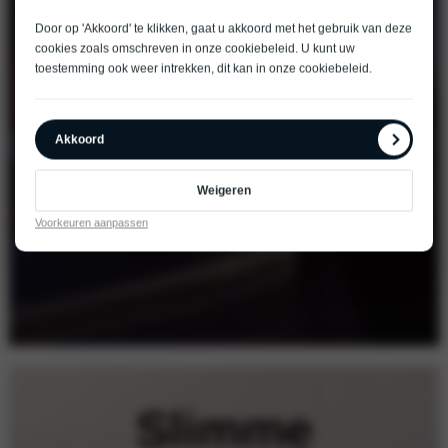
Door op 'Akkoord' te klikken, gaat u akkoord met het gebruik van deze
eenvoudig als naadloos is.
cookies zoals omschreven in onze
cookiebeleid
. U kunt uw
toestemming ook weer intrekken, dit kan in onze
cookiebeleid
.
Inclusief smartphone-
integratie, oplaadpoorten in
Akkoord
het hele interieur en nog veel
Weigeren
Voorkeuren aanpassen
meer.
Slimme