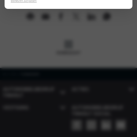
Voorkeuren aanpassen
OVERZICHT
Home
Nieuws
De nieuwe Kia EV6
AUTOMOBIELBEDRIJF
ACTIES
TINHOLT
VESTIGING
AUTOMOBIELBEDRIJF
TINHOLT SOCIAL