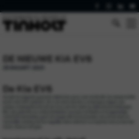
DE NIEUWE KIA EV6
25 MAART 2021
De Kia EV6
Ontdek de volgende generatie elektrische auto’s met de Kia EV6. De nieuwe bolide
wordt eind 2021 verwacht. Dit is de eerste Kia die is ontworpen volgens een
nieuwe ontwerpfilosofie die de focus van het merk op elektrificatie belichaamt.
Met zijn gedurfde en onderscheidende crossover-estethiek en hoogwaardige
technische kenmerken geeft de nieuwe EV6 de bestuurders een instinctieve en
natuurlijke ervaring die het dagelijks leven verbetert en inspiratie met je mee laat
reizen, waar je ook gaat.