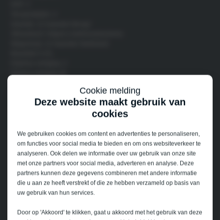
NAP: ✔
Tenaamstellen: ✔
Garantie: 12 maanden Bovag*
Afleverbeurt: Volgens onderhoudsschema
Wegenhulp: 12 maanden Nederland
Brandstof: € 25,-
Exterieur reiniging: ✔
Interieur reiniging: ❌
Airco onderhoud: ❌
Cookie melding
Banden: ❌
Deze website maakt gebruik van
cookies
PRO:
APK: 12 maanden
We gebruiken cookies om content en advertenties te personaliseren,
NAP: ✔
om functies voor social media te bieden en om ons websiteverkeer te
Tenaamstellen: ✔
analyseren. Ook delen we informatie over uw gebruik van onze site
Garantie: 12 maanden Bovag*
met onze partners voor social media, adverteren en analyse. Deze
Afleverbeurt: Grote onderhoudsbeurt
partners kunnen deze gegevens combineren met andere informatie
Wegenhulp: 12 maanden Europa
die u aan ze heeft verstrekt of die ze hebben verzameld op basis van
Brandstof: € 50,-
uw gebruik van hun services.
Exterieur reiniging: ✔
Interieur reiniging: ✔
Door op 'Akkoord' te klikken, gaat u akkoord met het gebruik van deze