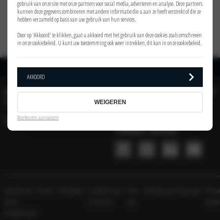
gebruik van onze site met onze partners voor social media, adverteren en analyse. Deze partners
kunnen deze gegevens combineren met andere informatie die u aan ze heeft verstrekt of die ze
hebben verzameld op basis van uw gebruik van hun services.
Door op 'Akkoord' te klikken, gaat u akkoord met het gebruik van deze cookies zoals omschreven
in onze
cookiebeleid
. U kunt uw toestemming ook weer intrekken, dit kan in onze
cookiebeleid
.
Home
Uitvoeringen
Kia PV5 Passenger Long Range Elite
AKKOORD
AUTOMOBIELBEDRIJF
ACTIES
TINHOLT
WEIGEREN
Voorkeuren aanpassen
VESTIGING
AUTOMOBIELBEDRIJF
TINHOLT SOCIAL
Dealersite
Home
Modellen
Onderhoud
Over
Werkplaatsafspraak
Priva
door
& Service
ons
bele
PowerKraut