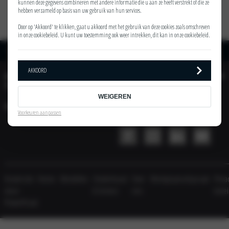
kunnen deze gegevens combineren met andere informatie die u aan ze heeft verstrekt of die ze
hebben verzameld op basis van uw gebruik van hun services.
Door op 'Akkoord' te klikken, gaat u akkoord met het gebruik van deze cookies zoals omschreven
in onze
cookiebeleid
. U kunt uw toestemming ook weer intrekken, dit kan in onze
cookiebeleid
.
Home
Uitvoeringen
Kia Sportage ComfortLine
AKKOORD
AUTOMOBIELBEDRIJF
ACTIES
TINHOLT
WEIGEREN
VESTIGING
AUTOMOBIELBEDRIJF
Voorkeuren aanpassen
TINHOLT SOCIAL
Dealersite
Home
Modellen
Onderhoud
Over
Werkplaatsafspraak
Priva
door
& Service
ons
bele
PowerKraut