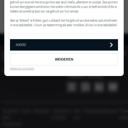
gebruik van onze site met onze partners voor social media, adverteren en analyse. Deze partners
kunnen deze gegevens combineren met andere informatie die u aan ze heeft verstrekt of die ze
hebben verzameld op basis van uw gebruik van hun services.
Door op 'Akkoord' te klikken, gaat u akkoord met het gebruik van deze cookies zoals omschreven
in onze
cookiebeleid
. U kunt uw toestemming ook weer intrekken, dit kan in onze
cookiebeleid
.
Home
Uitvoeringen
Kia Sorento Plug-in Hybrid DynamicPlusLine
AKKOORD
AUTOMOBIELBEDRIJF
ACTIES
TINHOLT
WEIGEREN
Voorkeuren aanpassen
VESTIGING
AUTOMOBIELBEDRIJF
TINHOLT SOCIAL
Dealersite
Home
Modellen
Onderhoud
Over
Werkplaatsafspraak
Priva
door
& Service
ons
bele
PowerKraut