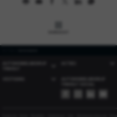
OVERZICHT
Home
Nieuws
Vijf sterren voor Kia EV6
AUTOMOBIELBEDRIJF
ACTIES
TINHOLT
VESTIGING
AUTOMOBIELBEDRIJF
TINHOLT SOCIAL
Dealersite
Home
Modellen
Onderhoud
Over
Werkplaatsafspraak
Priva