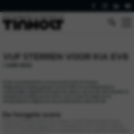
VIJF STERREN VOOR KIA EV6
1 JUNI 2022
De EV6, de baanbrekende crossover van Kia, heeft de hoogste
veiligheidsbeoordeling gekregen van Euro NCAP, de toonaangevende en
onafhankelijke veiligheidstestorganisatie.
De
Auto van het Jaar 2022
behaalde de
maximale beoordeling van vijf sterren, eens te meer het bewijs van de
indrukwekkende veiligheid van deze baanbrekende elektrische Kia.
De hoogste score
De EV6 behaalde 90% voor de bescherming van volwassen inzittenden, 86% voor de bescherming van
kinderen, 64% voor kwetsbare weggebruikers, inclusief voetgangers, en 87% in de categorie ‘safety assist’,
waarbij een auto wordt beoordeeld op basis van de beschikbaarheid van een uitgebreide reeks technologieën