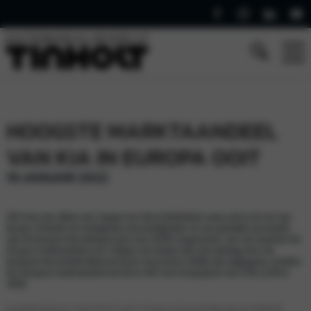
HOOGSTE MARKTAANDEEL
VAN KIA IN EUROPA OOIT
19 JANUARI 2022
2021 was niet alleen een topjaar voor Kia in Nederland, maar ook in de rest van
Europa. Ondanks de uitdagende omstandigheden en een gedaalde automarkt
zijn de Europese Kia-verkopen juist met 20,6% toegenomen, met als resultaat het
hoogste marktaandeel ooit. Volgens de nieuwe data die vandaag door de
European Automobile Manufacturers’ Association (ACEA) zijn vrijgegeven, bereikte
het Europese marktaandeel van Kia in 2021 een hoogtepunt van 4,3% (3,5% in
2020).
Kia verkocht vorig jaar in totaal 502.677 auto’s in Europa en wist aan de hoge vraag naar de gewilde