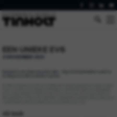
EEN UNIEKE EV6
4 NOVEMBER 2021
Nederland is een nieuwe eyecatcher rijker… langs de A2 bij Breukelen is vanaf nu
de allergrootste EV6 ter wereld te spotten.
Kia Nederland heeft de enorme EV6 voor het hoofdkantoor in Breukelen geparkeerd om meerdere mijlpalen
te vieren. Zo is de EV6 met zijn ‘Opposites United’ design en innovatieve technologie hét nieuwe boegbeeld
van Kia. De baanbrekende EV tilt elektrisch rijden naar een nieuw niveau met zijn grote actieradius, de
800V laadcapaciteit en de dynamische rijkwaliteiten. De grootste EV6 ter wereld staat tevens symbool voor het
inmiddels grootste automerk van Nederland qua aantal verkochte auto’s in 2021.
43 inch