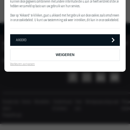
kunnen deze gegevens combineren met andere informatie die u aan ze heeft verstrekt of die ze
hebben verzameld op basis van uw gebruik van hun services.
Door op 'Akkoord' te klikken, gaat u akkoord met het gebruik van deze cookies zoals omschreven
in onze
cookiebeleid
. U kunt uw toestemming ook weer intrekken, dit kan in onze
cookiebeleid
.
Home
Medewerkers
Rob Wouda
AKKOORD
AUTOMOBIELBEDRIJF
ACTIES
TINHOLT
WEIGEREN
VESTIGING
AUTOMOBIELBEDRIJF
Voorkeuren aanpassen
TINHOLT SOCIAL
Dealersite
Home
Modellen
Onderhoud
Over
Werkplaatsafspraak
Priva
door
& Service
ons
bele
PowerKraut