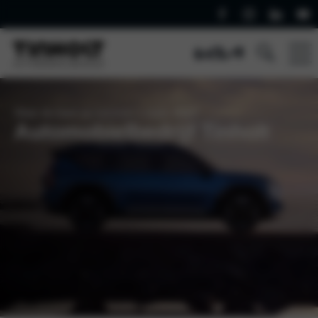
Waar de klant op nummer 1 staat. Altijd!
Automobielbedrijf Tinholt