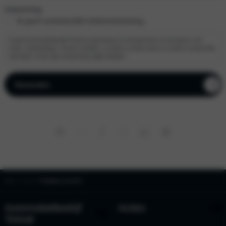
Instemming
Ik geef commerciële beltoestemming.
Ik geef Automobielbedrijf Tinholt toestemming om mij telefonisch te benaderen over
acties, aanbiedingen, nieuwe modellen, occasions, private lease en andere commerciële
informatie. Ik kan mijn toestemming altijd intrekken.
Home
Kia
Proefrijden in een Kia?
Automobielbedrijf
Acties
Tinholt