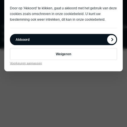
Door op 'Akkoord' te klikken, gaat u akkoord met het gebruik van deze
cookies zoals omschreven in onze
cookiebeleid
. U kunt uw
toestemming ook weer intrekken, dit kan in onze
cookiebeleid
.
Dealersite
Home
Modellen
Onderhoud
Over
Werkplaatsafspraak
door
& Service
ons
PowerKraut
Akkoord
Weigeren
Voorkeuren aanpassen