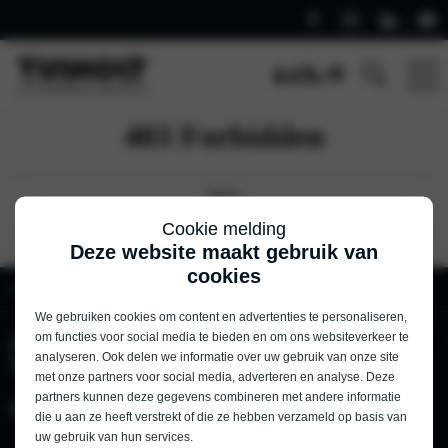
Cookie melding
Deze website maakt gebruik van
cookies
Home
Kia
Private lease detail Kia
We gebruiken cookies om content en advertenties te personaliseren,
om functies voor social media te bieden en om ons websiteverkeer te
Automobielbedrijf
Acties
analyseren. Ook delen we informatie over uw gebruik van onze site
Tinholt
met onze partners voor social media, adverteren en analyse. Deze
partners kunnen deze gegevens combineren met andere informatie
Vestiging
Automobielbedrijf
die u aan ze heeft verstrekt of die ze hebben verzameld op basis van
Tinholt social
uw gebruik van hun services.