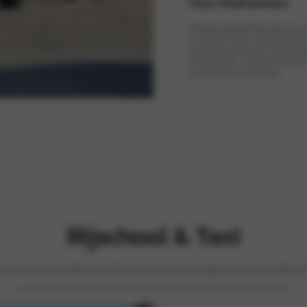
Voor fleetowners
Wij bieden uitgebreide fleet services aan, i
naar elektrisch rijden. Daarbij benadrukke
aantrekkelijke aanschafprijs, het complete 
onderhoudskosten, 7 jaar garantie én hoge
aan te bieden aan uw leaserijders.
Rijschool & Taxi
esauto of taxi. Denk aan veiligheid, zuinigheid en kwaliteit. Maar ook gebruiksgemak, zitcomfort, stuurgedrag en