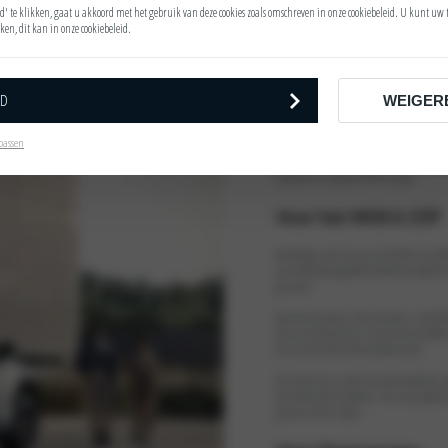
d' te klikken, gaat u akkoord met het gebruik van deze cookies zoals omschreven in onze
cookiebeleid
. U kunt uw
ken, dit kan in onze
cookiebeleid
.
Voor de zakelijke rij
Kia is interessant voor zakelijke rijders va
RD
Dit wordt gecombineerd met unieke services z
WEIGER
internationale wegenhulp garantie.
passen
De belangrijkste pijler van Kia is duurzame
EV9 en Niro EV. Daarbij maakt Kia Charge 
laadkaart en app voor heel Europa.
Voor het MKB & ZZP
Overweegt u een Kia aan te schaffen als ze
aantrekkelijke (geëlektrificeerde) modellen
garantie.
Daarbij ontvangt u veel auto voor u netto b
concurrerende prijzen. Kia test alle modelle
duurzaamheid en betrouwbaarheid.
Als laatste zijn er ook financiële voordelen z
voor elektrische modellen. Het is een goede 
groener willen rijden.