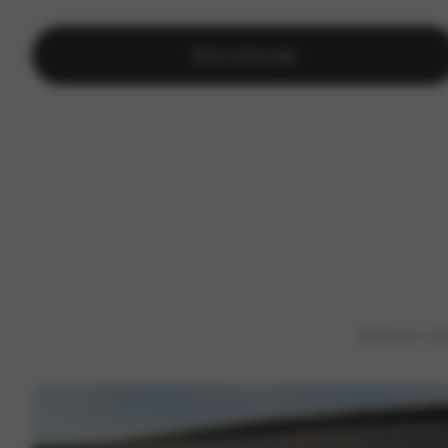
Meer informatie
De keuze is aan u. On