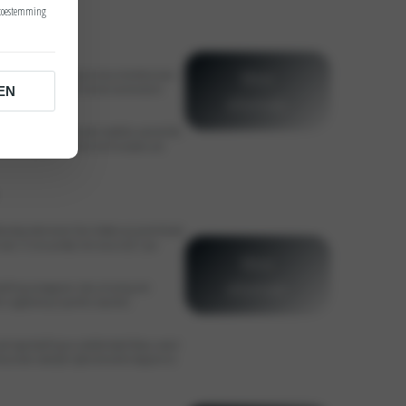
 toestemming
der
Meer
nwege de rijke uitrusting en concurrerende prijzen.
oals 7 jaar gratis Kia Connect Live Services en
EN
informatie
 technologie met elektrische modellen zoals de EV6,
opladen erg gemakkelijk met thuisladers, een
lfstandig ondernemer? Dan hebben wij verschillende
 voor u in ons aanbod, met natuurlijk 7 jaar
Meer
informatie
ijtelling vanwege een rijke uitrusting met
n uitgebreid op rijcomfort, kwaliteit,
oals lage bijtelling en subsidies beschikbaar, vooral
keuze voor zakelijke rijders die willen besparen en