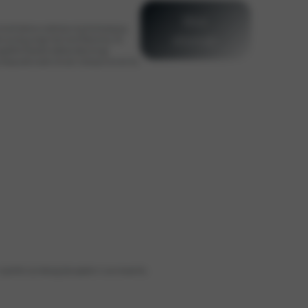
Meer
nclusief advies en ondersteuning bij de overgang
informatie
n wij de gunstige Total Cost of Ownership. De
(geëlektrificeerde) modelaanbod, de lage
 restwaardes maken het zeer interessant om een Kia
 rijcomfort zijn belangrijke aspecten in uw nieuwe Kia.