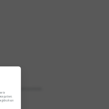
dat u zich kunt concentreren op uw business.
eer te
Deze partners
uw gebruik van