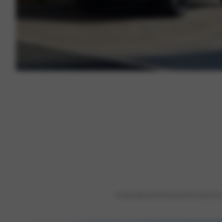
Kia scoort hoog op alle belangrijke fronten voor een l