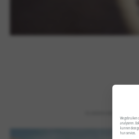
Een zakelijke Kia biedt u hoge restwaardes,
We gebruiken co
analyseren. Ook
kunnen deze ge
hun services.