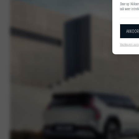
Door op 'Akkoor
ook weer intrek
AKKOO
Voorkeuren aan