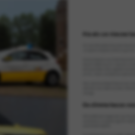
Kia als uw nieuwe l
Kia is een betrouwbare keuze voor lesauto’s
zuinigheid, veiligheid, comfort en garantie
Na de aankoop van uw nieuwe lesauto wilt
Daarom hebben wij all-in reparatie- en o
werkzaamheden altijd uitgevoerd met kwali
van Kia. Zo bent u verzekerd van optimale k
Kiest u voor de aankoop of lease van een nie
zekerheid, maar bieden wij tevens 10% kor
montage.
De slimme keuze voo
Veel taxibedrijven stappen over naar Kia v
aanschafprijs, zuinigheid, lage CO2-uitstoot
verschillende modellen.