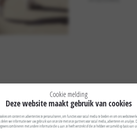
Zakelijk voor iedereen
Cookie melding
Deze website maakt gebruik van cookies
 lage onderhoudskosten en daardoor een gunstige total cost of ownership. Zo weet u precies waar u aan toe bent zo
okies om content en advertenties te personaliseren, om functies voor social media te bieden en om ons websiteverk
 delen we informatie over uw gebruik van onze site met onze partners voor social media, adverteren en analyse. 
gevens combineren met andere informatie die u aan ze heeft verstrekt of die ze hebben verzameld op basis van 