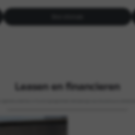
Meer informatie
Leasen en financieren
s uitgebreide aanbod lease- en financieringsmogelijkheden biedt oplossingen waarmee precies op uw zakelijke we