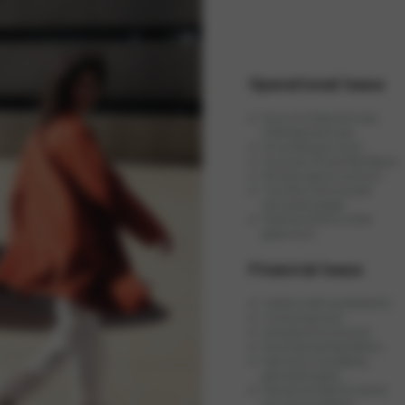
Operational lease
✔ Keuze uit Full Operational Lease
of Netto Operational Lease
✔ Eén vast bedrag per maand
✔ De auto staat niet op de bedrijfsbalans
✔ Wij blijven eigenaar van de auto
✔ Financiële en administratieve
taken worden geregeld
✔ Onderhoud, banden en schade
gewoon bij ons
Financial lease
✔ Investeren zonder liquiditeitsverlies
✔ Financiering op maat
✔ Eenvoudig via ons af te sluiten
✔ De auto staat op de bedrijfsbalans
✔ Vaste rente en maandbedrag
gedurende de looptijd
✔ Eventueel met slottermijn voor een
extra laag maandbedrag