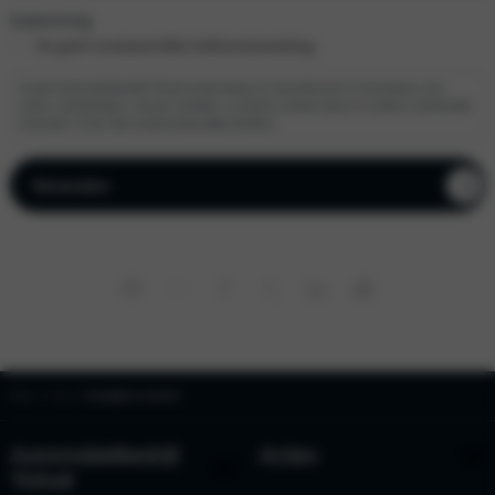
Instemming
Ik geef commerciële beltoestemming.
Ik geef Automobielbedrijf Tinholt toestemming om mij telefonisch te benaderen over
acties, aanbiedingen, nieuwe modellen, occasions, private lease en andere commerciële
informatie. Ik kan mijn toestemming altijd intrekken.
Home
Kia
Proefrijden in een Kia?
Automobielbedrijf
Acties
Tinholt