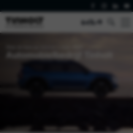
Waar de klant op nummer 1 staat. Altijd!
Automobielbedrijf Tinholt