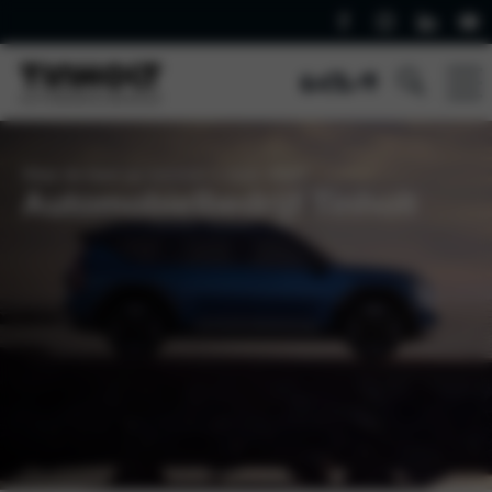
Waar de klant op nummer 1 staat. Altijd!
Automobielbedrijf Tinholt