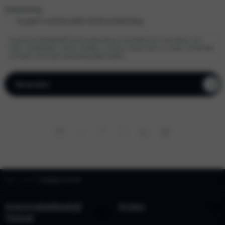
Instemming
Ik geef commerciële beltoestemming.
Ik geef Automobielbedrijf Tinholt toestemming om mij telefonisch te benaderen over
acties, aanbiedingen, nieuwe modellen, occasions, private lease en andere commerciële
informatie. Ik kan mijn toestemming altijd intrekken.
Home
Kia
Proefrijden in een Kia?
Automobielbedrijf
Acties
Tinholt