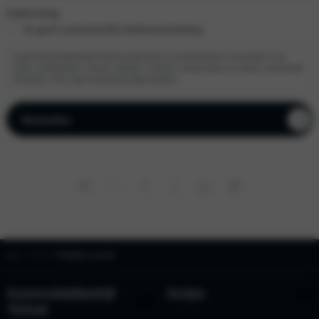
Instemming
Ik geef commerciële beltoestemming.
Ik geef Automobielbedrijf Tinholt toestemming om mij telefonisch te benaderen over
acties, aanbiedingen, nieuwe modellen, occasions, private lease en andere commerciële
informatie. Ik kan mijn toestemming altijd intrekken.
Home
Kia
Proefrijden in een Kia?
Automobielbedrijf
Acties
Tinholt