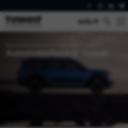
Waar de klant op nummer 1 staat. Altijd!
Automobielbedrijf Tinholt