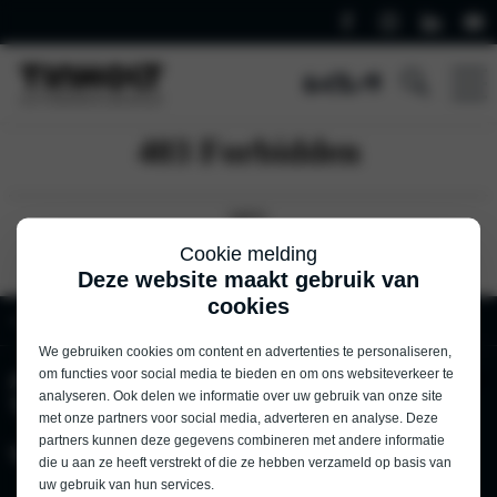
Cookie melding
Deze website maakt gebruik van
cookies
Home
Kia
Private lease detail Kia
We gebruiken cookies om content en advertenties te personaliseren,
om functies voor social media te bieden en om ons websiteverkeer te
Automobielbedrijf
Acties
analyseren. Ook delen we informatie over uw gebruik van onze site
Tinholt
met onze partners voor social media, adverteren en analyse. Deze
partners kunnen deze gegevens combineren met andere informatie
Vestiging
Automobielbedrijf
die u aan ze heeft verstrekt of die ze hebben verzameld op basis van
Tinholt social
uw gebruik van hun services.