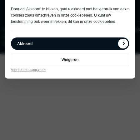
Door op 'Akkoord' te klikken, gaat u akkoord met het gebruik van deze
cookies zoals omschreven in onze
cookiebeleid
. U kunt uw
toestemming ook weer intrekken, dit kan in onze
cookiebeleid
.
Dealersite
Home
Modellen
Onderhoud
Over
Werkplaatsafspraak
door
& Service
ons
PowerKraut
Akkoord
Weigeren
Voorkeuren aanpassen